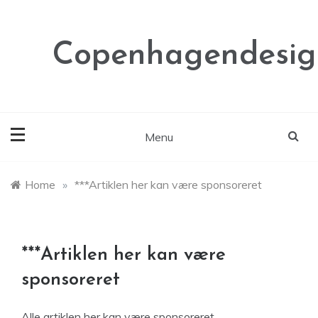
Skip
to
content
Copenhagendesig
Menu
Home
»
***Artiklen her kan være sponsoreret
***Artiklen her kan være
sponsoreret
Alle artiklen her kan være sponsoreret