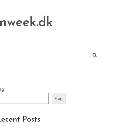
nweek.dk
øg
Søg
ecent Posts