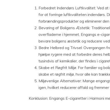
Forbedret Indendørs Luftkvalitet: Ved at 
for at forringe luftkvaliteten indendørs.
forbrændingsprodukter og eliminerer den u
Bevaring af Boligens Æstetik: Traditionell
overfladerne i hjemmet. Engangs e-cigare
bevare boligens æstetik og reducere ved
Bedre Helbred og Trivsel: Overgangen fra 
hjælpe rygere med at forbedre deres helb
tusindvis af kemikalier, der findes i cigar
Skabe et Røgfrit Miljø: For familier og b
skabe et røgfrit miljø, hvor alle kan træk
Miljøvenlige Alternativer: Mange engangs
igen, hvilket reducerer affald og fremmer 
Konklusion: Engangs E-cigaretter i Harmoni m