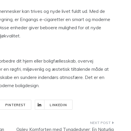
ennesker kan trives og nyde livet fuldt ud. Med de
rygning, er Engangs e-cigaretter en smart og moderne
. Disse enheder giver beboere mulighed for at nyde
jøkvalitet.
bedre dit hjem eller boligfællesskab, overvej
 en røgfri, miljøvenlig og æstetisk tiltalende måde at
at skabe en sundere indendørs atmosfære. Det er en
moderne boligdesign.
PINTEREST
LINKEDIN
an
Oplev Komforten med Tyngdedyner: En Naturlig