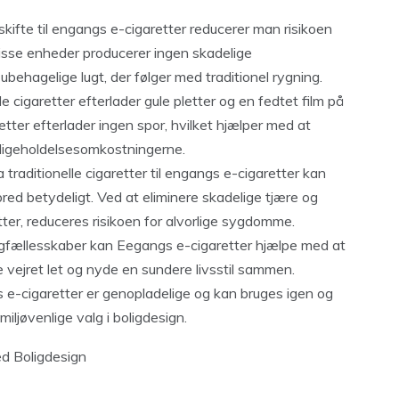
skifte til engangs e-cigaretter reducerer man risikoen
 Disse enheder producerer ingen skadelige
behagelige lugt, der følger med traditionel rygning.
e cigaretter efterlader gule pletter og en fedtet film på
tter efterlader ingen spor, hvilket hjælper med at
ligeholdelsesomkostningerne.
traditionelle cigaretter til engangs e-cigaretter kan
red betydeligt. Ved at eliminere skadelige tjære og
etter, reduceres risikoen for alvorlige sygdomme.
oligfællesskaber kan Eegangs e-cigaretter hjælpe med at
ke vejret let og nyde en sundere livsstil sammen.
 e-cigaretter er genopladelige og kan bruges igen og
miljøvenlige valg i boligdesign.
ed Boligdesign