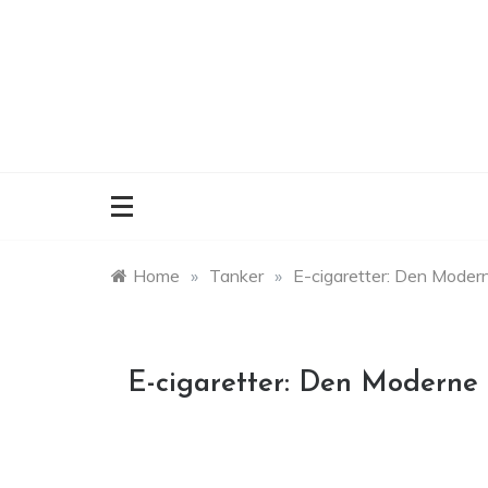
Skip
to
content
Home
»
Tanker
»
E-cigaretter: Den Modern
E-cigaretter: Den Moderne 