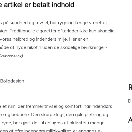
us på sundhed og trivsel, har rygning længe været et
gn. Traditionelle cigaretter efterlader ikke kun skadelig
vores helbred og indendørs miljø. Her er en
de at nyde nikotin uden de skadelige bivirkninger?
.
Boligdesign
D
 et rum, der fremmer trivsel og komfort, har indendørs
re og beboere. Den skarpe lugt, den gule pletning og
A
yge, har gjort det til en uønsket aktivitet i mange
den at ofre indendørs miljøkvalitet, er engangs e-