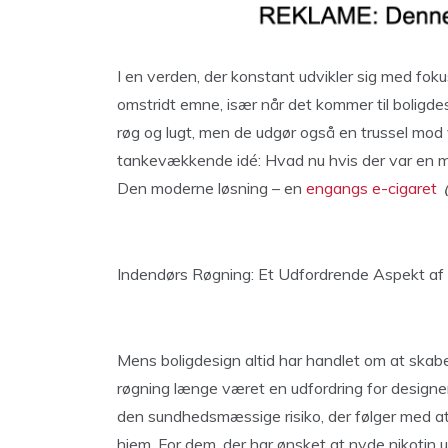
I en verden, der konstant udvikler sig med fok
omstridt emne, især når det kommer til boligdesi
røg og lugt, men de udgør også en trussel mod 
tankevækkende idé: Hvad nu hvis der var en må
Den moderne løsning – en
engangs e-cigaret
Indendørs Røgning: Et Udfordrende Aspekt af 
Mens boligdesign altid har handlet om at skabe
røgning længe været en udfordring for designe
den sundhedsmæssige risiko, der følger med at r
hjem. For dem, der har ønsket at nyde nikotin u