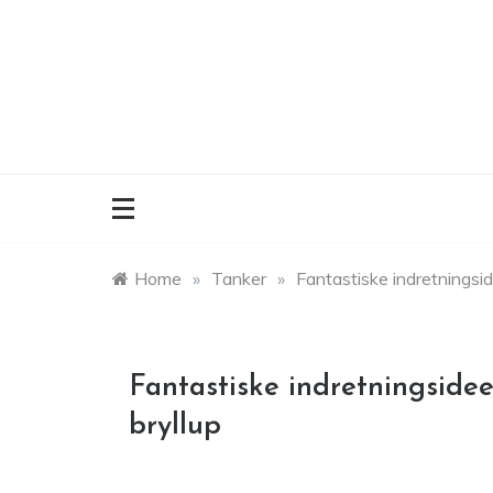
Skip
to
content
Home
»
Tanker
»
Fantastiske indretningside
Fantastiske indretningsidee
bryllup