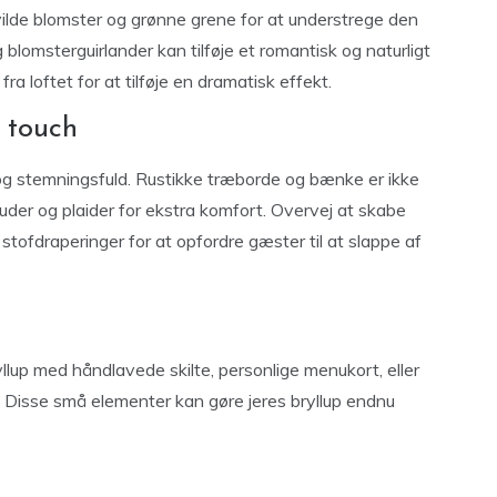
 vilde blomster og grønne grene for at understrege den
g blomsterguirlander kan tilføje et romantisk og naturligt
a loftet for at tilføje en dramatisk effekt.
 touch
 og stemningsfuld. Rustikke træborde og bænke er ikke
 puder og plaider for ekstra komfort. Overvej at skabe
ofdraperinger for at opfordre gæster til at slappe af
yllup med håndlavede skilte, personlige menukort, eller
. Disse små elementer kan gøre jeres bryllup endnu