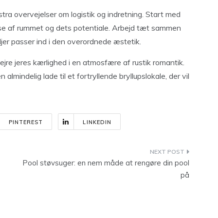
stra overvejelser om logistik og indretning. Start med
else af rummet og dets potentiale. Arbejd tæt sammen
aljer passer ind i den overordnede æstetik.
 fejre jeres kærlighed i en atmosfære af rustik romantik.
lmindelig lade til et fortryllende bryllupslokale, der vil
PINTEREST
LINKEDIN
Pool støvsuger: en nem måde at rengøre din pool
på