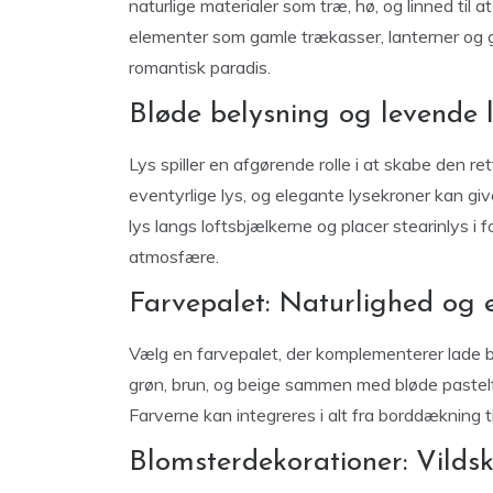
naturlige materialer som træ, hø, og linned til a
elementer som gamle trækasser, lanterner og g
romantisk paradis.
Bløde belysning og levende 
Lys spiller en afgørende rolle i at skabe den re
eventyrlige lys, og elegante lysekroner kan gi
lys langs loftsbjælkerne og placer stearinlys i
atmosfære.
Farvepalet: Naturlighed og 
Vælg en farvepalet, der komplementerer lade b
grøn, brun, og beige sammen med bløde pastelf
Farverne kan integreres i alt fra borddækning t
Blomsterdekorationer: Vild