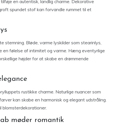
t tilføje en autentisk, landlig charme. Dekorative
roft spundet stof kan forvandle rummet til et
lys
tte stemning. Bløde, varme lyskilder som stearinlys,
ve en følelse af intimitet og varme. Hæng eventyrlige
 forskellige højder for at skabe en drømmende
elegance
rylluppets rustikke charme. Naturlige nuancer som
arver kan skabe en harmonisk og elegant udstråling.
il blomsterdekorationer.
skab møder romantik