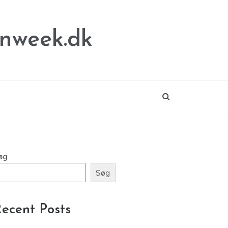
nweek.dk
øg
Søg
ecent Posts