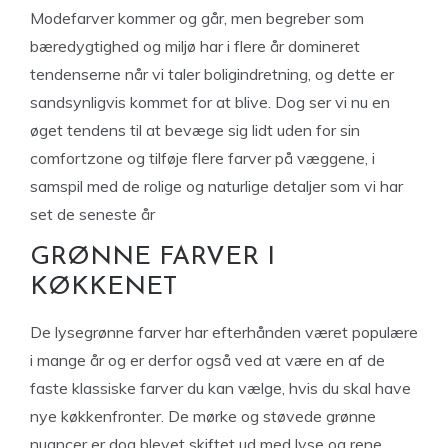
Modefarver kommer og går, men begreber som
bæredygtighed og miljø har i flere år domineret
tendenserne når vi taler boligindretning, og dette er
sandsynligvis kommet for at blive. Dog ser vi nu en
øget tendens til at bevæge sig lidt uden for sin
comfortzone og tilføje flere farver på væggene, i
samspil med de rolige og naturlige detaljer som vi har
set de seneste år
GRØNNE FARVER I
KØKKENET
De lysegrønne farver har efterhånden været populære
i mange år og er derfor også ved at være en af de
faste klassiske farver du kan vælge, hvis du skal have
nye køkkenfronter. De mørke og støvede grønne
nuancer er dog blevet skiftet ud med lyse og rene