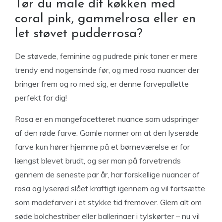
Tør du male dit køkken med
coral pink, gammelrosa eller en
let støvet pudderrosa?
De støvede, feminine og pudrede pink toner er mere
trendy end nogensinde før, og med rosa nuancer der
bringer frem og ro med sig, er denne farvepallette
perfekt for dig!
Rosa er en mangefacetteret nuance som udspringer
af den røde farve. Gamle normer om at den lyserøde
farve kun hører hjemme på et børneværelse er for
længst blevet brudt, og ser man på farvetrends
gennem de seneste par år, har forskellige nuancer af
rosa og lyserød slået kraftigt igennem og vil fortsætte
som modefarver i et stykke tid fremover. Glem alt om
søde bolchestriber eller ballerinaer i tylskørter – nu vil