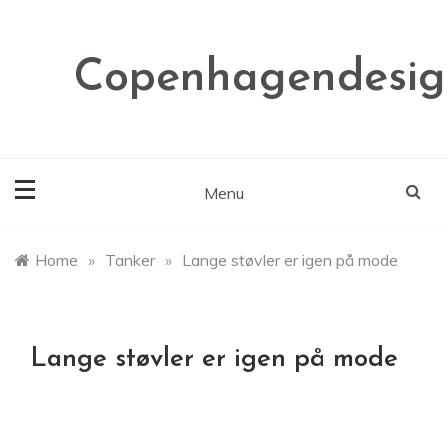
Skip
to
content
Copenhagendesig
Menu
Home
»
Tanker
»
Lange støvler er igen på mode
Lange støvler er igen på mode