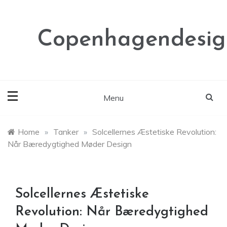
Skip
to
content
Copenhagendesig
Menu
Home
»
Tanker
»
Solcellernes Æstetiske Revolution:
Når Bæredygtighed Møder Design
Solcellernes Æstetiske
Revolution: Når Bæredygtighed