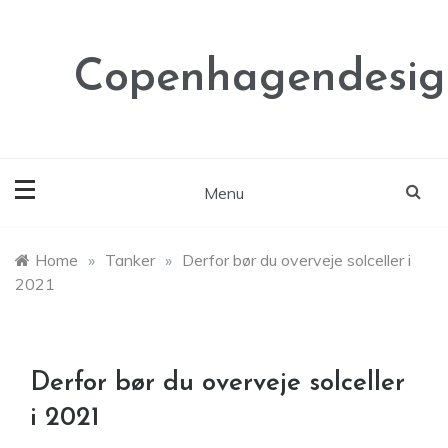
Skip
to
content
Copenhagendesig
Menu
Home
»
Tanker
»
Derfor bør du overveje solceller i
2021
Derfor bør du overveje solceller
i 2021